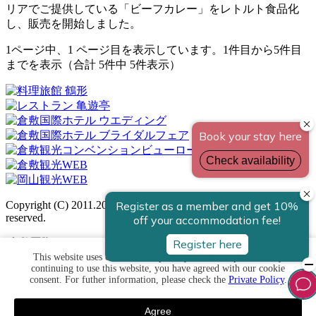
リアでご提供している「ビーフカレー」をレトルト食品化
し、販売を開始しました。
1ページ中、1 ページ目を表示しています。1件目から5件目
までを表示（合計 5件中 5件表示）
Copyright (C) 2011.2026 Kurashiki Kokusai Hotel. all rights
reserved.
倉敷国際ホテル
〒710-0046 岡山県倉敷市中央1-1-44
This website uses cookies to improve your user experience. By
continuing to use this website, you have agreed with our cookie
TEL.086-422-5141／FAX.086-422-5192
consent. For futher information, please check the
Private Policy
.
当サイトではCookieを使用します。Cookieの使用に関する詳
Agree
細は「
プライバシーポリシー
」をご覧ください。