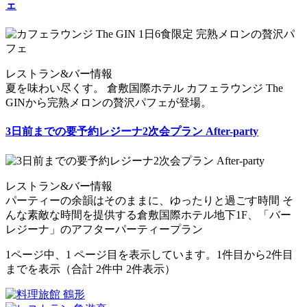
ェ
レストラン&バー情報
夏を味わい尽くす。 倉敷国際ホテル カフェラウンジ The
GINから完熟メロンの贅沢パフェが登場。
3日前までの要予約レジーナ2次会プラン After-party
レストラン&バー情報
パーティーの余韻はそのままに、ゆったりと過ごす時間 そ
んな素敵な時間を提供する倉敷国際ホテル地下1F、「バー
レジーナ」のアフターパーティープラン
1ページ中、1 ページ目を表示しています。1件目から2件目
までを表示（合計 2件中 2件表示）